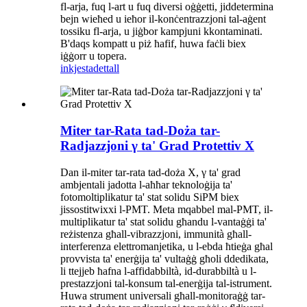
fl-arja, fuq l-art u fuq diversi oġġetti, jiddetermina
bejn wieħed u ieħor il-konċentrazzjoni tal-aġent
tossiku fl-arja, u jiġbor kampjuni kkontaminati.
B'daqs kompatt u piż ħafif, huwa faċli biex
iġġorr u topera.
inkjesta
dettall
Miter tar-Rata tad-Doża tar-
Radjazzjoni γ ta' Grad Protettiv X
Dan il-miter tar-rata tad-doża X, γ ta' grad
ambjentali jadotta l-aħħar teknoloġija ta'
fotomoltiplikatur ta' stat solidu SiPM biex
jissostitwixxi l-PMT. Meta mqabbel mal-PMT, il-
multiplikatur ta' stat solidu għandu l-vantaġġi ta'
reżistenza għall-vibrazzjoni, immunità għall-
interferenza elettromanjetika, u l-ebda ħtieġa għal
provvista ta' enerġija ta' vultaġġ għoli ddedikata,
li ttejjeb ħafna l-affidabbiltà, id-durabbiltà u l-
prestazzjoni tal-konsum tal-enerġija tal-istrument.
Huwa strument universali għall-monitoraġġ tar-