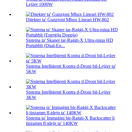
Lejżer 1000W
Ditekter ta' Ġunzjoni Mhux Lineari HW-802
Sistema ta' Skaner tar-Raġġi-X Ultra-rqiqa HD
Portabbli (Dual-En...
Sistema Intelliġenti Kontra d-Droni bil-Lejżer ta'
5KW
Sistema Intelliġenti Kontra d-Droni bil-Lejżer
3KW
Sistema ta' Immaġini bir-Raġġi-X Backscatter li
tinżamm fl-idejn ta' 140KW