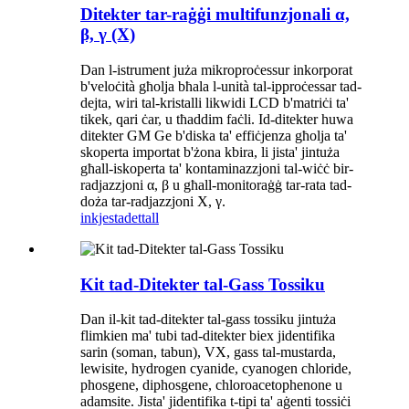
Ditekter tar-raġġi multifunzjonali α,
β, γ (X)
Dan l-istrument juża mikroproċessur inkorporat
b'veloċità għolja bħala l-unità tal-ipproċessar tad-
dejta, wiri tal-kristalli likwidi LCD b'matriċi ta'
tikek, qari ċar, u tħaddim faċli. Id-ditekter huwa
ditekter GM Ge b'diska ta' effiċjenza għolja ta'
skoperta importat b'żona kbira, li jista' jintuża
għall-iskoperta ta' kontaminazzjoni tal-wiċċ bir-
radjazzjoni α, β u għall-monitoraġġ tar-rata tad-
doża tar-radjazzjoni X, γ.
inkjesta
dettall
Kit tad-Ditekter tal-Gass Tossiku
Dan il-kit tad-ditekter tal-gass tossiku jintuża
flimkien ma' tubi tad-ditekter biex jidentifika
sarin (soman, tabun), VX, gass tal-mustarda,
lewisite, hydrogen cyanide, cyanogen chloride,
phosgene, diphosgene, chloroacetophenone u
adamsite. Jista' jidentifika t-tipi ta' aġenti tossiċi