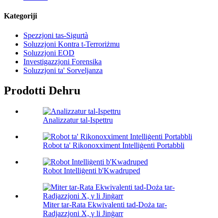
Kategoriji
Spezzjoni tas-Sigurtà
Soluzzjoni Kontra t-Terroriżmu
Soluzzjoni EOD
Investigazzjoni Forensika
Soluzzjoni ta' Sorveljanza
Prodotti Dehru
Analizzatur tal-Ispettru
Robot ta' Rikonoxximent Intelliġenti Portabbli
Robot Intelliġenti b'Kwadruped
Miter tar-Rata Ekwivalenti tad-Doża tar-
Radjazzjoni X, γ li Jinġarr