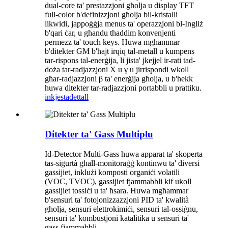
dual-core ta' prestazzjoni għolja u display TFT
full-color b'definizzjoni għolja bil-kristalli
likwidi, jappoġġja menus ta' operazzjoni bl-Ingliż
b'qari ċar, u għandu tħaddim konvenjenti
permezz ta' touch keys. Huwa mgħammar
b'ditekter GM b'ħajt irqiq tal-metall u kumpens
tar-rispons tal-enerġija, li jista' jkejjel ir-rati tad-
doża tar-radjazzjoni X u γ u jirrispondi wkoll
għar-radjazzjoni β ta' enerġija għolja, u b'hekk
huwa ditekter tar-radjazzjoni portabbli u prattiku.
inkjesta
dettall
Ditekter ta' Gass Multiplu
Id-Detector Multi-Gass huwa apparat ta' skoperta
tas-sigurtà għall-monitoraġġ kontinwu ta' diversi
gassijiet, inklużi komposti organiċi volatili
(VOC, TVOC), gassijiet fjammabbli kif ukoll
gassijiet tossiċi u ta' ħsara. Huwa mgħammar
b'sensuri ta' fotojonizzazzjoni PID ta' kwalità
għolja, sensuri elettrokimiċi, sensuri tal-ossiġnu,
sensuri ta' kombustjoni katalitika u sensuri ta'
gass fjammabbli.