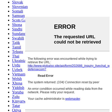
Slovak
Slovenian
Somali
Samoan
Scots Gaelic
Shona
Sindhi
Sundanese
Swahili
Tajik
Tamil
Telugu
Thai
Ukrainian
Urdu
Uzbek
Vietnamese
Welsh
Xhosa
Yiddish
Yoruba
Zulu
Kinyarwanda
Tatar
Oriya