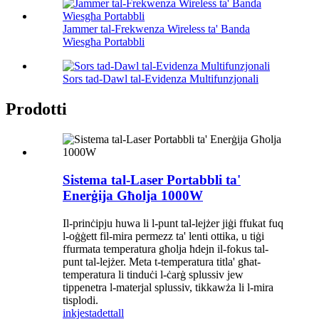
Jammer tal-Frekwenza Wireless ta' Banda
Wiesgħa Portabbli
Sors tad-Dawl tal-Evidenza Multifunzjonali
Prodotti
Sistema tal-Laser Portabbli ta'
Enerġija Għolja 1000W
Il-prinċipju huwa li l-punt tal-lejżer jiġi ffukat fuq
l-oġġett fil-mira permezz ta' lenti ottika, u tiġi
ffurmata temperatura għolja ħdejn il-fokus tal-
punt tal-lejżer. Meta t-temperatura titla' għat-
temperatura li tinduċi l-ċarġ splussiv jew
tippenetra l-materjal splussiv, tikkawża li l-mira
tisplodi.
inkjesta
dettall