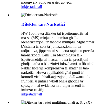
moonwalk, rollover u get-up, eċċ.
inkjesta
dettall
Ditekter tan-Narkotiċi
HW-100 huwa ditekter tal-ispettrometrija tal-
massa (MS) minjaturat immirat għall-
identifikazzjoni ta' theddid multiplu. Mgħammar
b'sistema ta' sors ta' jonizzazzjoni mhux
radjuattiva, jippermetti skoperta rapida u preċiża
tan-narkotiċi. Billi juża t-teknoloġija tal-
ispettrometrija tal-massa, huwa ta' preċiżjoni
għolja ħafna u b'pożittivi foloz baxxi, u fih ukoll
l-aktar librerija komprensiva ta' materjali tan-
narkotiċi. Huwa applikabbli għal punti ta'
kontroll vitali bħall-avjazzjoni, id-Dwana u l-
fruntieri, u jintuża wkoll bħala għodda ta'
spezzjoni tal-evidenza mid-dipartimenti tal-
infurzar tal-liġi.
inkjesta
dettall