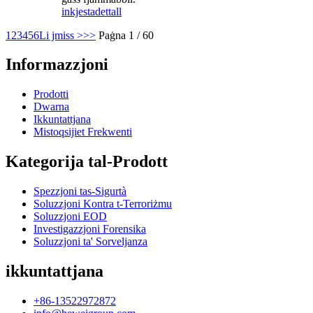
inkjesta
dettall
1
2
3
4
5
6
Li jmiss >
>>
Paġna 1 / 60
Informazzjoni
Prodotti
Dwarna
Ikkuntattjana
Mistoqsijiet Frekwenti
Kategorija tal-Prodott
Spezzjoni tas-Sigurtà
Soluzzjoni Kontra t-Terroriżmu
Soluzzjoni EOD
Investigazzjoni Forensika
Soluzzjoni ta' Sorveljanza
ikkuntattjana
+86-13522972872