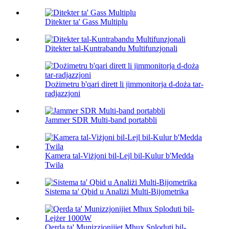
Ditekter ta' Gass Multiplu
Ditekter tal-Kuntrabandu Multifunzjonali
Dożimetru b'qari dirett li jimmonitorja d-doża tar-
radjazzjoni
Jammer SDR Multi-band portabbli
Kamera tal-Viżjoni bil-Lejl bil-Kulur b'Medda
Twila
Sistema ta' Qbid u Analiżi Multi-Bijometrika
Qerda ta' Munizzjonijiet Mhux Sploduti bil-