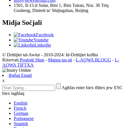
info@heweigroup.com
1501, Il-15-il Sular, Bini 1, Bini Tairan, Nru. 36 Triq
Gusheng, Distrett ta' Shijingshan, Beijing
Midja Soċjali
Facebook
Youtube
Linkedin
© Drittijiet tal-Awtur - 2010-2024: Id-Drittijiet kollha
Riżervati.
Prodotti Sħan
-
Mappa tas-sit
-
L-AQWA BLOGG
-
L-
AQWA TIFTXA
Ibgħat Email
x
Agħfas enter biex tfittex jew ESC
biex tagħlaq
English
French
German
Portuguese
Spanish