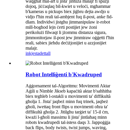
waqgħat mal-art u jista' jintuża malajr fi spazji
dojoq, jiċċaqlaq bil-kwiet u veloċi, mgħammar
b'kameras u pickups biex jiġbru dejta awdjo u
vidjo f'ħin reali tal-ambjent fuq il-post, anke fid-
dlam. Individwi jistgħu jimmanipulaw ir-robot
mill-bogħod lejn ċerti postijiet jew żoni
perikolużi filwaqt li jżommu distanza sigura,
jimmonitorjaw il-post jew jimmiraw oġġetti f'ħin
reali, sabiex jieħdu deċiżjonijiet u azzjonijiet
malajr.
inkjesta
dettall
Robot Intelliġenti b'Kwadruped
Aġġornament tal-Algoritmu: Movimenti Aktar
Aġili u Nimble Jikseb kapaċità aktar b'saħħitha
biex tegħleb l-ostakli u movimenti ta' diffikultà
għolja 1. Jista' jaqbeż minn fuq trinek, jaqbeż
għoli, iwettaq front flips u movimenti oħra ta'
diffikultà għolja 2. Jitilgħu tarġiet ta' 15-il ċm,
kważi l-għoli massimu li jista' jintlaħaq minn
robots kwadrupedi tal-istess daqs 3. Jappoġġja
back flips, body twists, twist jumps, waving,