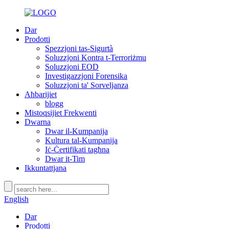
Dar
Prodotti
Spezzjoni tas-Sigurtà
Soluzzjoni Kontra t-Terroriżmu
Soluzzjoni EOD
Investigazzjoni Forensika
Soluzzjoni ta' Sorveljanza
Aħbarijiet
blogg
Mistoqsijiet Frekwenti
Dwarna
Dwar il-Kumpanija
Kultura tal-Kumpanija
Iċ-Ċertifikati tagħna
Dwar it-Tim
Ikkuntattjana
English
Dar
Prodotti