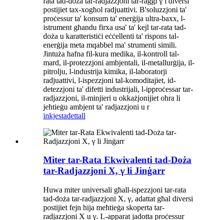
rata tad-doża tar-radjazzjoni tar-raġġi γ f'diversi
postijiet tax-xogħol radjuattivi. B'soluzzjoni ta'
proċessur ta' konsum ta' enerġija ultra-baxx, l-
istrument għandu firxa usa' ta' kejl tar-rata tad-
doża u karatteristiċi eċċellenti ta' rispons tal-
enerġija meta mqabbel ma' strumenti simili.
Jintuża ħafna fil-kura medika, il-kontroll tal-
mard, il-protezzjoni ambjentali, il-metallurġija, il-
pitrolju, l-industrija kimika, il-laboratorji
radjuattivi, l-ispezzjoni tal-komoditajiet, id-
detezzjoni ta' difetti industrijali, l-ipproċessar tar-
radjazzjoni, il-minjieri u okkażjonijiet oħra li
jeħtieġu ambjent ta' radjazzjoni u r
inkjesta
dettall
Miter tar-Rata Ekwivalenti tad-Doża
tar-Radjazzjoni X, γ li Jinġarr
Huwa miter universali għall-ispezzjoni tar-rata
tad-doża tar-radjazzjoni X, γ, adattat għal diversi
postijiet fejn hija meħtieġa skoperta tar-
radjazzjoni X u γ. L-apparat jadotta proċessur