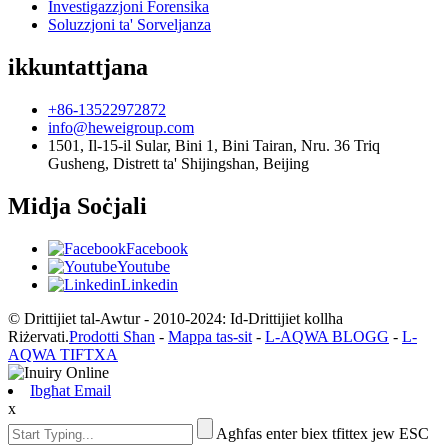
Investigazzjoni Forensika
Soluzzjoni ta' Sorveljanza
ikkuntattjana
+86-13522972872
info@heweigroup.com
1501, Il-15-il Sular, Bini 1, Bini Tairan, Nru. 36 Triq
Gusheng, Distrett ta' Shijingshan, Beijing
Midja Soċjali
Facebook
Youtube
Linkedin
© Drittijiet tal-Awtur - 2010-2024: Id-Drittijiet kollha
Riżervati.
Prodotti Sħan
-
Mappa tas-sit
-
L-AQWA BLOGG
-
L-
AQWA TIFTXA
Ibgħat Email
x
Agħfas enter biex tfittex jew ESC