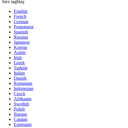
biex tagħlaq
English
French
German
Portuguese
Spanish
Russian
Japanese
Korean
Arabic
Irish
Greek
Turkish
Italian
Danish
Romanian
Indonesian
Czech
Afrikaans
Swedish
Polish
Basque
Catalan
Esperanto