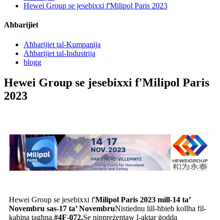
Hewei Group se jesebixxi f'Milipol Paris 2023
Aħbarijiet
Aħbarijiet tal-Kumpanija
Aħbarijiet tal-Industrija
blogg
Hewei Group se jesebixxi f'Milipol Paris
2023
Hewei Group se jesebixxi f'
Milipol Paris 2023 mill-14 ta’
Novembru sas-17 ta’ Novembru
Nistiednu lill-ħbieb kollha fil-
kabina tagħna.
#4F-072.
Se nippreżentaw l-aktar ġodda