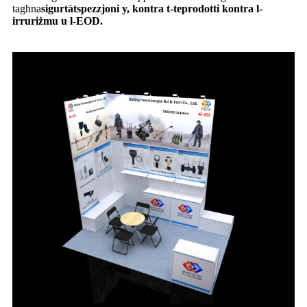
tagħna
sigurtà
t
spezzjoni y, kontra t-t
e
prodotti kontra l-
irruriżmu u l-EOD.