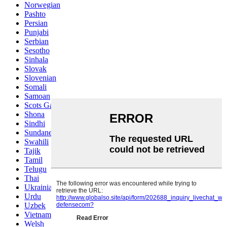
Norwegian
Pashto
Persian
Punjabi
Serbian
Sesotho
Sinhala
Slovak
Slovenian
Somali
Samoan
Scots Gaelic
Shona
Sindhi
Sundanese
Swahili
Tajik
Tamil
Telugu
Thai
Ukrainian
Urdu
Uzbek
Vietnamese
Welsh