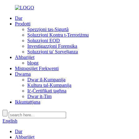
Dar
Prodotti
Spezzjoni tas-Sigurtà
Soluzzjoni Kontra t-Terroriżmu
Soluzzjoni EOD
Investigazzjoni Forensika
Soluzzjoni ta' Sorveljanza
Aħbarijiet
blogg
Mistoqsijiet Frekwenti
Dwarna
Dwar il-Kumpanija
Kultura tal-Kumpanija
Iċ-Ċertifikati tagħna
Dwar it-Tim
Ikkuntattjana
English
Dar
Aħbarijiet