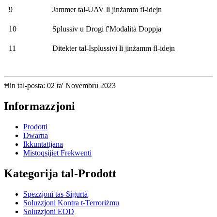
9
Jammer tal-UAV li jinżamm fl-idejn
10
Splussiv u Drogi f'Modalità Doppja
11
Ditekter tal-Isplussivi li jinżamm fl-idejn
Ħin tal-posta: 02 ta' Novembru 2023
Informazzjoni
Prodotti
Dwarna
Ikkuntattjana
Mistoqsijiet Frekwenti
Kategorija tal-Prodott
Spezzjoni tas-Sigurtà
Soluzzjoni Kontra t-Terroriżmu
Soluzzjoni EOD